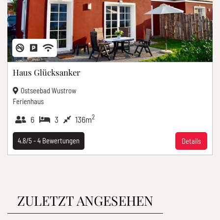
Haus Glücksanker
Ostseebad Wustrow
Ferienhaus
2
6
3
136m
4.8/5 -
4
Bewertungen
Details
ZULETZT ANGESEHEN