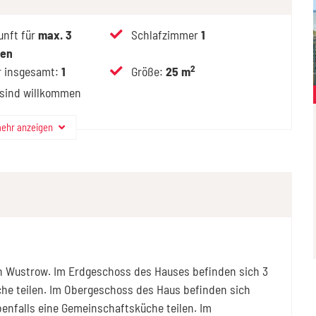
unft für
max.
3
Schlafzimmer
1
nen
2
 insgesamt
:
1
Größe
:
25 m
 sind willkommen
ehr anzeigen
on Wustrow. Im Erdgeschoss des Hauses befinden sich 3
he teilen. Im Obergeschoss des Haus befinden sich
benfalls eine Gemeinschaftsküche teilen. Im