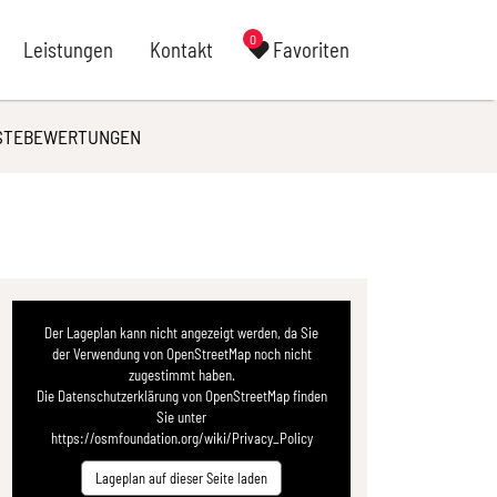
0
Leistungen
Kontakt
Favoriten
STEBEWERTUNGEN
Der Lageplan kann nicht angezeigt werden, da Sie
der Verwendung von OpenStreetMap noch nicht
zugestimmt haben.
Die Datenschutzerklärung von OpenStreetMap finden
Sie unter
https://osmfoundation.org/wiki/Privacy_Policy
Lageplan auf dieser Seite laden