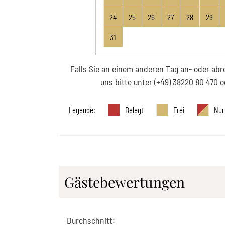
24
25
26
27
28
29
31
Falls Sie an einem anderen Tag an- oder abr
uns bitte unter
(+49) 38220 80 470
o
Legende
:
Belegt
Frei
Nur
Gästebewertungen
Durchschnitt
: